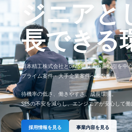
ジニアと
長できる
日本精工株式会社との25年以上の直取引を中
プライム案件・大手企業案件へ多数参画。
待機率の低さ、働きやすさ、成長環境。
SESの不安を減らし、エンジニアが安心して
採用情報を見る
事業内容を見る