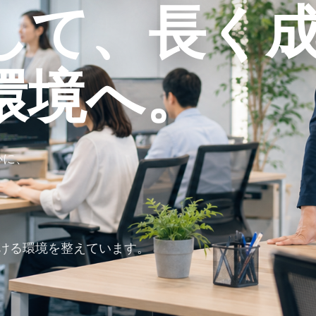
して、長く
環境へ。
心に、
働ける環境を整えています。