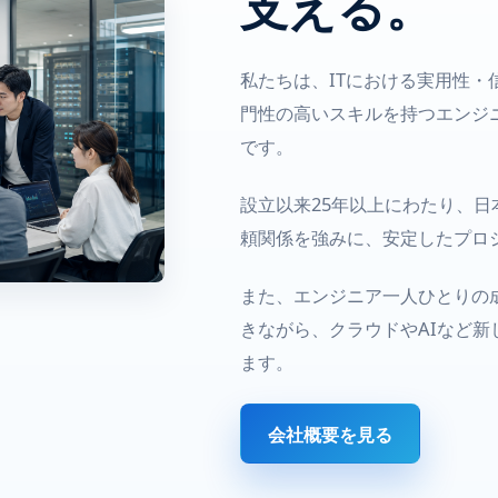
支える。
私たちは、ITにおける実用性
門性の高いスキルを持つエンジ
です。
設立以来25年以上にわたり、
頼関係を強みに、安定したプロ
また、エンジニア一人ひとりの
きながら、クラウドやAIなど
ます。
会社概要を見る